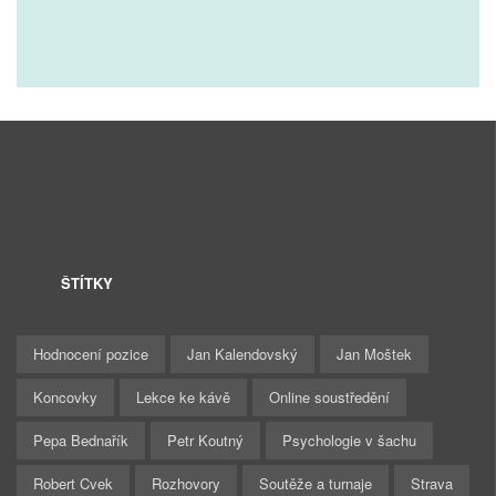
ŠTÍTKY
Hodnocení pozice
Jan Kalendovský
Jan Moštek
Koncovky
Lekce ke kávě
Online soustředění
Pepa Bednařík
Petr Koutný
Psychologie v šachu
Robert Cvek
Rozhovory
Soutěže a turnaje
Strava