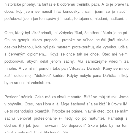
historické příběhy, ta fantasie k dobrému tréninku patří. A to je právě ta
doba, kdy jsem se naučil hrát koncovky... sám jsem se je naučil,
potřeboval jsem jen ten správný impulz, to tajemno, hledání, nadšení...
Otec, který byl lékař-primář, mi vždycky říkal, že střední škola je na prt.
On na gymplu skoro propadal, protože se vůbec neučil (hrál skvěle
českou házenou, kde byl pak mistrem protektorátu), ale vysokou udělal
s červeným diplomem... Když se chce tak se chce. Otec mě velmi
podporoval, abych dělal jenom šachy. Mu samozřejmě vděčím za
mnohé. A velmi mi pomohl také pan Vítězslav Daříček. Který se mnou
zažil celou mojí "dětskou" kariéru. Kdyby nebylo pana Daříčka, nikdy
bych se nestal velmistrem.
Poslední trénink. Čeká mě za chvíli maturita. Blíží se můj 18 rok. Jsme
v obýváku. Otec, pan Hora a já. Moje šachová síla se blíží k úrovni IM.
Je to rozhodující okamžik. Protože se ptáme, hlavně otec, zda se mám
šachu věnovat profesionálně (= tedy co po maturitě). Pamatuji si
dodnes (!!) jak jsem nervózní. Co doporučí? Skoro jako by na tom
záležel celý můj život. Na jedné větě.