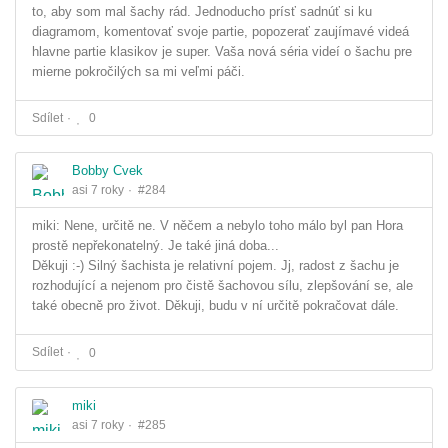
to, aby som mal šachy rád. Jednoducho prísť sadnúť si ku
diagramom, komentovať svoje partie, popozerať zaujímavé videá
hlavne partie klasikov je super. Vaša nová séria videí o šachu pre
mierne pokročilých sa mi veľmi páči.
Sdílet
0
Bobby Cvek
asi 7 roky
#284
miki: Nene, určitě ne. V něčem a nebylo toho málo byl pan Hora
prostě nepřekonatelný. Je také jiná doba...
Děkuji :-) Silný šachista je relativní pojem. Jj, radost z šachu je
rozhodující a nejenom pro čistě šachovou sílu, zlepšování se, ale
také obecně pro život. Děkuji, budu v ní určitě pokračovat dále.
Sdílet
0
miki
asi 7 roky
#285