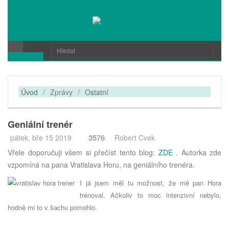
Úvod
/
Zprávy
/
Ostatní
Geniální trenér
3576
pátek, bře 15 2019
Robert Cvek
Vřele doporučuji všem si přečíst tento blog:
ZDE
. Autorka zde
vzpomíná na pana Vratislava Horu, na geniálního trenéra.
I já jsem měl tu možnost, že mě pan Hora
trénoval. Ačkoliv to moc intenzivní nebylo,
hodně mi to v šachu pomohlo.