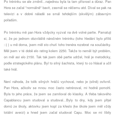
Po tréninku se ale změnil...najednou byla ta tam přísnost a důraz. Pan
Hora se začal "normálně" bavit, zasmál se něčemu atd. Díval se pak na
televizi a v dobré náladě se smál tehdejším (skvělým) zábavným
pořadům.
Po tréninku mě pan Hora vždycky vyzval na dvě volné partie. Pamatuji
si, že po jednom obzvláště náročném tréninku (toho hledání bylo příliš
:-) ) u mě doma, jsem měl sto chutí toho trenéra rozebrat na součástky.
Měl jsem v té době elo rating kolem 2250. Takže to neměl být problém,
on měl asi elo 2150. Tak tak jsem obě partie udržel, hrál je metodicky,
podle strategického plánu. Byl to silný šachista, který to co hlásal a učil
také hrál.
Není náhoda, že tolik silných hráčů vychoval, nebo je (silně) ovlivnil.
Pan Hora, ačkoliv se mnou moc často netrénoval, mi hodně pomohl.
Byla to jeho práce, že jsem se zamiloval do klasiky. A třeba takového
Capablancu jsem studoval a studoval...Byly to dny, kdy jsem přijel
domů ze školy, aktovku jsem kopl za křeslo (ke škole jsem měl vždy
totální averzi) a hned jsem začal studovat Capu. Moc se mi líbily