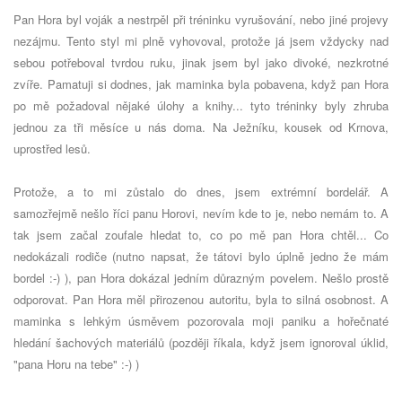
Pan Hora byl voják a nestrpěl při tréninku vyrušování, nebo jiné projevy
nezájmu. Tento styl mi plně vyhovoval, protože já jsem vždycky nad
sebou potřeboval tvrdou ruku, jinak jsem byl jako divoké, nezkrotné
zvíře. Pamatuji si dodnes, jak maminka byla pobavena, když pan Hora
po mě požadoval nějaké úlohy a knihy... tyto tréninky byly zhruba
jednou za tři měsíce u nás doma. Na Ježníku, kousek od Krnova,
uprostřed lesů.
Protože, a to mi zůstalo do dnes, jsem extrémní bordelář. A
samozřejmě nešlo říci panu Horovi, nevím kde to je, nebo nemám to. A
tak jsem začal zoufale hledat to, co po mě pan Hora chtěl... Co
nedokázali rodiče (nutno napsat, že tátovi bylo úplně jedno že mám
bordel :-) ), pan Hora dokázal jedním důrazným povelem. Nešlo prostě
odporovat. Pan Hora měl přirozenou autoritu, byla to silná osobnost. A
maminka s lehkým úsměvem pozorovala moji paniku a hořečnaté
hledání šachových materiálů (později říkala, když jsem ignoroval úklid,
"pana Horu na tebe" :-) )