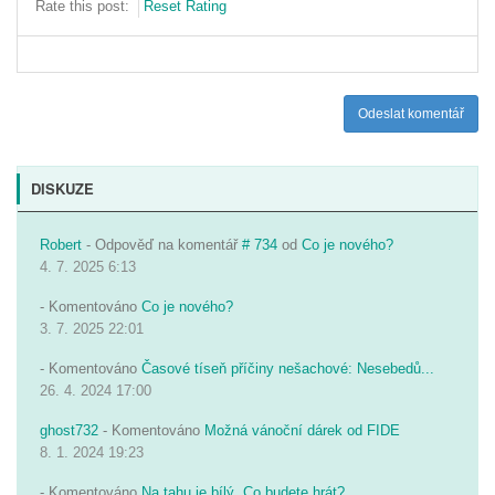
Rate this post:
Reset Rating
Odeslat komentář
DISKUZE
Robert
- Odpověď na komentář
# 734
od
Co je nového?
4. 7. 2025 6:13
- Komentováno
Co je nového?
3. 7. 2025 22:01
- Komentováno
Časové tíseň příčiny nešachové: Nesebedů...
26. 4. 2024 17:00
ghost732
- Komentováno
Možná vánoční dárek od FIDE
8. 1. 2024 19:23
- Komentováno
Na tahu je bílý. Co budete hrát?