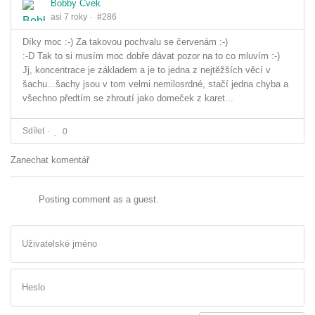
Bobby Cvek
asi 7 roky
#286
Díky moc :-) Za takovou pochvalu se červenám :-)
:-D Tak to si musím moc dobře dávat pozor na to co mluvím :-)
Jj, koncentrace je základem a je to jedna z nejtěžších věcí v
šachu...šachy jsou v tom velmi nemilosrdné, stačí jedna chyba a
všechno předtím se zhroutí jako domeček z karet...
Sdílet
0
Zanechat komentář
Posting comment as a guest.
Uživatelské jméno
Heslo