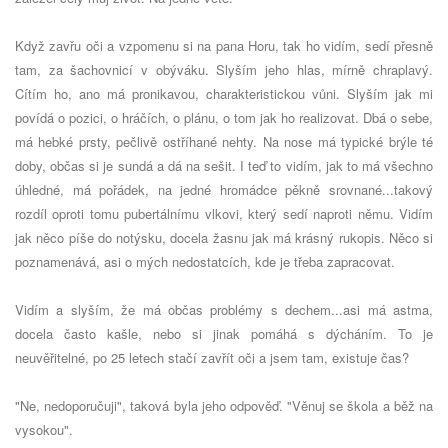
Když zavřu oči a vzpomenu si na pana Horu, tak ho vidím, sedí přesně
tam, za šachovnicí v obýváku. Slyším jeho hlas, mírně chraplavý.
Cítím ho, ano má pronikavou, charakteristickou vůni. Slyším jak mi
povídá o pozici, o hráčích, o plánu, o tom jak ho realizovat. Dbá o sebe,
má hebké prsty, pečlivě ostříhané nehty. Na nose má typické brýle té
doby, občas si je sundá a dá na sešit. I teď to vidím, jak to má všechno
úhledné, má pořádek, na jedné hromádce pěkně srovnané...takový
rozdíl oproti tomu pubertálnímu vlkovi, který sedí naproti němu. Vidím
jak něco píše do notýsku, docela žasnu jak má krásný rukopis. Něco si
poznamenává, asi o mých nedostatcích, kde je třeba zapracovat.
Vidím a slyším, že má občas problémy s dechem...asi má astma,
docela často kašle, nebo si jinak pomáhá s dýcháním. To je
neuvěřitelné, po 25 letech stačí zavřít oči a jsem tam, existuje čas?
"Ne, nedoporučuji", taková byla jeho odpověď. "Věnuj se škola a běž na
vysokou".