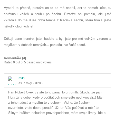
Vystihl to přesně, protože on to ze mě necítil, ani to nemohl cítit, tu
správnou vášeň a touhu po šachu. Protože se pomalu, ale jistě
vkrádala do mé duše doba temna z hlediska šachu, která trvala ještě
několik dlouhých let.
Děkuji pane trenére, jste, budete a byl jste pro mě velkým vzorem a
majákem v dobách temných... pokračuji ve Vaší cestě.
Komentáře (
4
)
Rated 0 out of 5 based on 0 voters
miki
asi 7 roky
#283
Pán Robert Cvek vy ste toho pána Horu tromfli. Škoda, že pán
Hora žil v dobe, kedy o počítačoch sme ešte nechýrovali.:) Mám
z toho radosť a myslím to v dobrom. Vidno, že šachom
rozumiete, viete dobre poradiť. Už len Vás počúvať a robiť to.
Silným hráčom nebudem pravdepodobne, mám svoje limity. Ide o