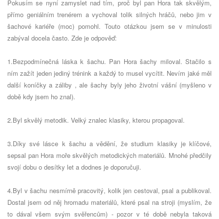
Pokusím se nyní zamyslet nad tím, proč byl pan Hora tak skvělým,
přímo geniálním trenérem a vychoval tolik silných hráčů, nebo jim v
šachové kariéře (moc) pomohl. Touto otázkou jsem se v minulosti
zabýval docela často. Zde je odpověď:
1.Bezpodmínečná láska k šachu. Pan Hora šachy miloval. Stačilo s
ním zažít jeden jediný trénink a každý to musel vycítit. Nevím jaké měl
další koníčky a záliby , ale šachy byly jeho životní vášní (myšleno v
době kdy jsem ho znal).
2.Byl skvělý metodik. Velký znalec klasiky, kterou propagoval.
3.Díky své lásce k šachu a vědění, že studium klasiky je klíčové,
sepsal pan Hora moře skvělých metodických materiálů. Mnohé předčily
svojí dobu o desítky let a dodnes je doporučuji.
4.Byl v šachu nesmírně pracovitý, kolik jen cestoval, psal a publikoval.
Dostal jsem od něj hromadu materiálů, které psal na stroji (myslím, že
to dával všem svým svěřencům) - pozor v té době nebyla taková