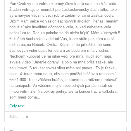
Pán Cvek vy ste veľmi skromný človek a to sa mi na Vás páči.
Žiaden veľmajster neurobil pre československý šach toľko, ako
vy a navyše väčšinu vecí robíte zadarmo, čo si zaslúži obdiv.
Držím Vám palce vo vašich šachových akciách. Peňazí nemám
bohužiaľ ako invalidný dôchodca veľa, aj keď neberiete veľa
peňazí za to. Raz za polroka sa dá niečo kúpiť. Mám kúpených 5-
6 dlhších šachových videí od Vás, ktoré stále pozerám a celá
rodina pozná Roberta Cveka. Kúpim si tie príležitostné série
šachových videí opäť, len dúfam že budú pre mňa vhodné.
Nechcem kupovať veľmi silné vecí pre mňa. Kúpil som napr.
skvelé video "Umenie obrany" a bolo na mňa príliš ťažké, ale
zaujímavé. S tou šachovou silou máte asi pravdu. To je ťažké,
napr. už teraz mám na to, aby som porážal hráčov s ratingom 1
650-1 900. To je väčšina hráčov, s ktorými sa môžem stretávať
na turnajoch. Vo väčšine mojich posledných partiách stali so
mnou veľmi zle. Na pokraji prehry, ale tá koncentrácia koľkokrát
som hneď doma...
Celý text
Sdílet
0