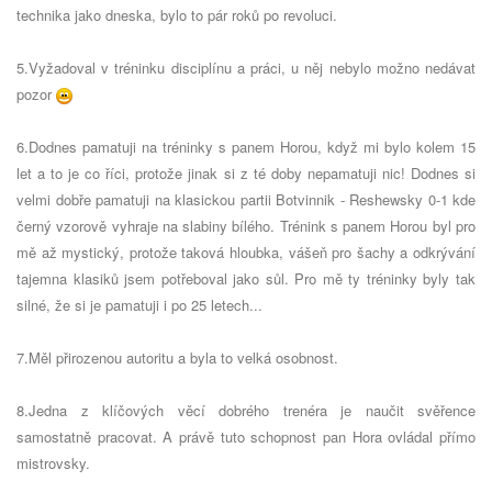
technika jako dneska, bylo to pár roků po revoluci.
5.Vyžadoval v tréninku disciplínu a práci, u něj nebylo možno nedávat
pozor
6.Dodnes pamatuji na tréninky s panem Horou, když mi bylo kolem 15
let a to je co říci, protože jinak si z té doby nepamatuji nic! Dodnes si
velmi dobře pamatuji na klasickou partii Botvinnik - Reshewsky 0-1 kde
černý vzorově vyhraje na slabiny bílého. Trénink s panem Horou byl pro
mě až mystický, protože taková hloubka, vášeň pro šachy a odkrývání
tajemna klasiků jsem potřeboval jako sůl. Pro mě ty tréninky byly tak
silné, že si je pamatuji i po 25 letech...
7.Měl přirozenou autoritu a byla to velká osobnost.
8.Jedna z klíčových věcí dobrého trenéra je naučit svěřence
samostatně pracovat. A právě tuto schopnost pan Hora ovládal přímo
mistrovsky.